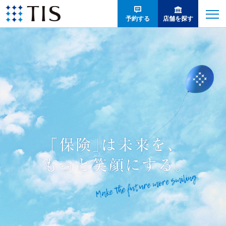
人
生
予約する
店舗を探す
と
お
金
の
意
思
決
定
を
支
え
る
総
合
コ
ン
サ