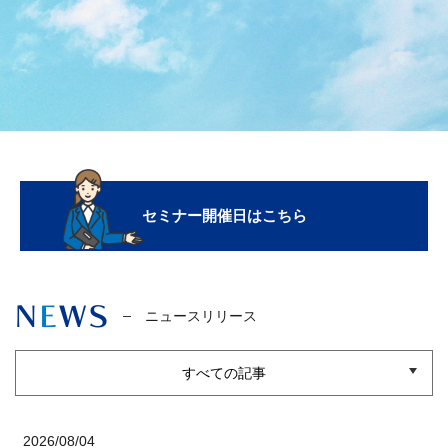
ル
テ
ィ
ン
グ
会
社
セミナー開催日はこちら
ニュースリリース
すべての記事
2026/08/04