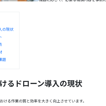
入の現状
ト
点
材
課題
におけるドローン導入の現状
おける作業の質と効率を大きく向上させています。