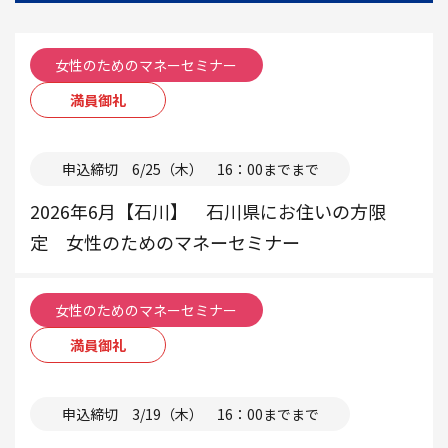
で
き
女性のためのマネーセミナー
る
TIS
満員御礼
の
本部
開
催
申込締切 6/25（木） 16：00までまで
セ
2026年6月【石川】 石川県にお住いの方限
ミ
ナ
定 女性のためのマネーセミナー
ー
一
覧
女性のためのマネーセミナー
満員御礼
本部
申込締切 3/19（木） 16：00までまで