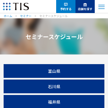
将
来
予約する
店舗を探す
の
ホーム
セミナー
セミナースケジュール
お
金
や
セミナースケジュール
相
続
に
つ
い
て
富山県
学
び
な
石川県
が
ら
整
福井県
理