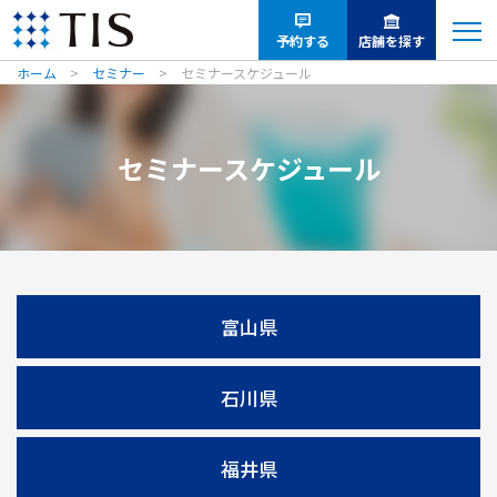
将
来
予約する
店舗を探す
の
ホーム
セミナー
セミナースケジュール
お
金
や
セミナースケジュール
相
続
に
つ
い
て
富山県
学
び
な
石川県
が
ら
整
福井県
理