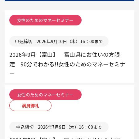
で
き
女性のためのマネーセミナー
る
TIS
本部
の
申込締切 2026年9月10日（木）16：00まで
開
催
2026年9月【富山】 富山県にお住いの方限
セ
定 90分でわかる!!女性のためのマネーセミナ
ミ
ー
ナ
ー
一
女性のためのマネーセミナー
覧
満員御礼
本部
申込締切 2026年7月9日（木）16：00まで